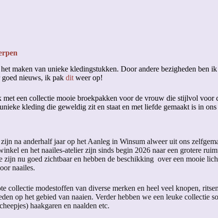
erpen
 het maken van unieke kledingstukken. Door andere bezigheden ben ik 
 goed nieuws, ik pak
dit
weer op!
 met een collectie mooie broekpakken voor de vrouw die stijlvol voor
nieke kleding die geweldig zit en staat en met liefde gemaakt is in ons e
ijn na anderhalf jaar op het Aanleg in Winsum alweer uit ons zelfgema
inkel en het naailes-atelier zijn sinds begin 2026 naar een grotere ruim
e zijn nu goed zichtbaar en hebben de beschikking over een mooie lich
oor naailes.
e collectie modestoffen van diverse merken en heel veel knopen, ritsen,
heden op het gebied van naaien. Verder hebben we een leuke collectie s
cheepjes) haakgaren en naalden etc.