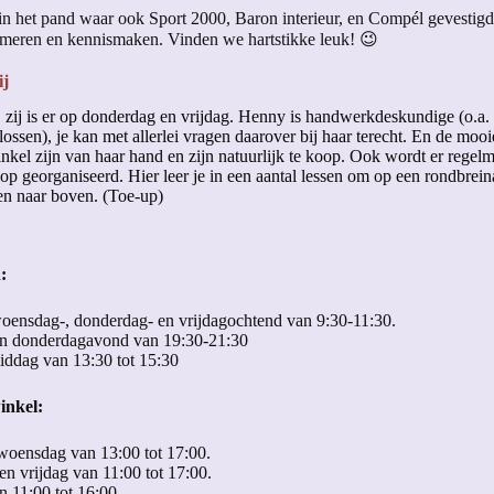
 in het pand waar ook Sport 2000, Baron interieur, en Compél gevestigd
rmeren en kennismaken. Vinden we hartstikke leuk! 😉
ij
, zij is er op donderdag en vrijdag. Henny is handwerkdeskundige (o.a.
ossen), je kan met allerlei vragen daarover bij haar terecht. En de moo
nkel zijn van haar hand en zijn natuurlijk te koop. Ook wordt er regelm
p georganiseerd. Hier leer je in een aantal lessen om op een rondbrein
en naar boven. (Toe-up)
:
oensdag-, donderdag- en vrijdagochtend van 9:30-11:30.
n donderdagavond van 19:30-21:30
ddag van 13:30 tot 15:30
inkel:
woensdag van 13:00 tot 17:00.
n vrijdag van 11:00 tot 17:00.
n 11:00 tot 16:00.