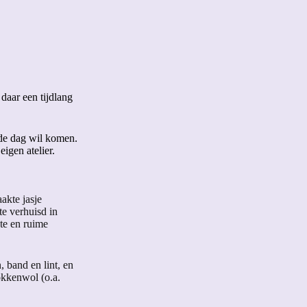
daar een tijdlang
 de dag wil komen.
igen atelier.
akte jasje
te verhuisd in
te en ruime
 band en lint, en
okkenwol (o.a.