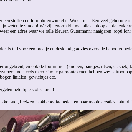
eer een stoffen en fourniturenwinkel in Winsum is! Een veel gehoorde 
ntijn weten te vinden! We zijn enorm blij met alle aanloop en de leuke r
 weer een adres waar we (alle kleuren Gutermann) naaigaren, (opti-lon) 
nkel is tijd voor een praatje en deskundig advies over alle benodigdhede
er uitgebreid, en ook de fournituren (knopen, bandjes, ritsen, elastiek
gzamerhand steeds meer. Om te patroontekenen hebben we: patroonpapi
ogen linialen, gewichtjes etc.
ergeten hele fijne stofscharen!
kkenwol, brei- en haakbenodigdheden en haar mooie creaties natuurlij