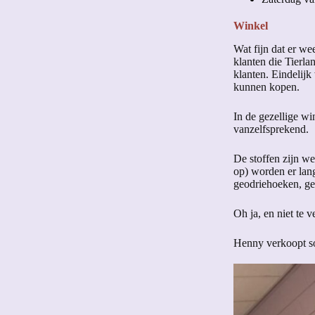
Winkel
Wat fijn dat er w
klanten die Tierla
klanten. Eindelijk
kunnen kopen.
In de gezellige wi
vanzelfsprekend.
De stoffen zijn we
op) worden er lan
geodriehoeken, geb
Oh ja, en niet te v
Henny verkoopt so