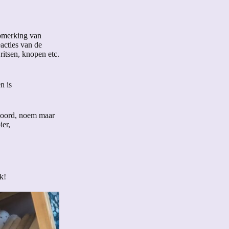
opmerking van
eacties van de
ritsen, knopen etc.
n is
, koord, noem maar
er,
k!