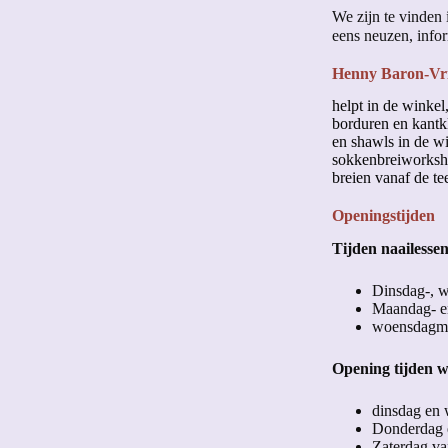
We zijn te vinden
eens neuzen, info
Henny Baron-Vr
helpt in de winkel
borduren en kantkl
en shawls in de wi
sokkenbreiworksho
breien vanaf de te
Openingstijden
Tijden naailessen
Dinsdag-, w
Maandag- e
woensdagmi
Opening tijden w
dinsdag en 
Donderdag e
Zaterdag va